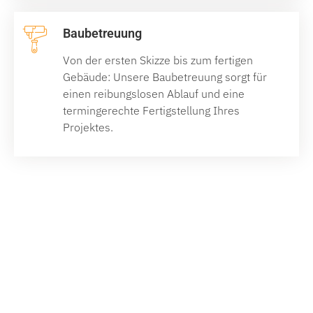
Baubetreuung
Von der ersten Skizze bis zum fertigen
Gebäude: Unsere Baubetreuung sorgt für
einen reibungslosen Ablauf und eine
termingerechte Fertigstellung Ihres
Projektes.
Ihr Weg zum Traumhaus
beginnt hier! Kontaktieren Sie
uns für eine persönliche
Beratung und ein individuelles