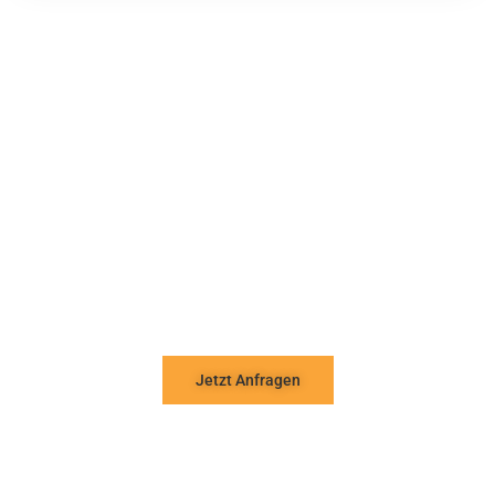
Sind Sie bereit, Ihr neues Projekt mit
uns zu starten?
Planen Sie mit uns Ihr nächstes
Bauvorhaben – kontaktieren Sie
uns für eine unverbindliche
Beratung.
Jetzt Anfragen